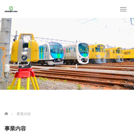
T
o
g
g
l
e
n
a
v
i
g
a
t
i
o
n
ホーム
事業内容
事業内容