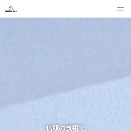
T
o
g
g
l
e
n
a
v
i
g
a
t
i
o
n
信頼の技術で