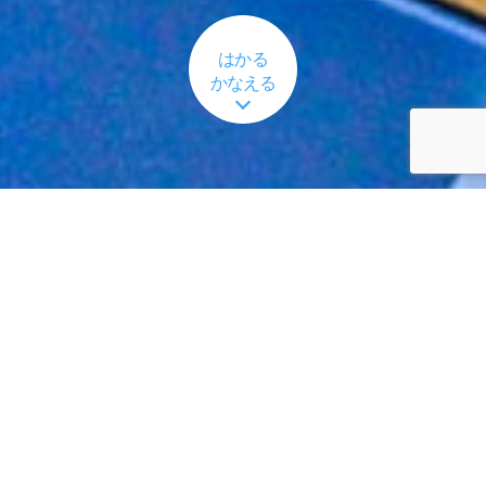
はかる
かなえる
安心なインフラを皆さまに届けたい
まちをつくる、建物をたてる、線路をとおす、社会インフラの計
画と整備には、あらゆる分野で「測量」の技術を必要としていま
す。
わたしたちは、この「測量技術」の提供を通して社会に貢献して
います。
最新の技術、豊富な設備、最高の人材をそろえて、計画・調査・
測量・提案・施工など測量に関わるさまざまな仕事をこれまでお