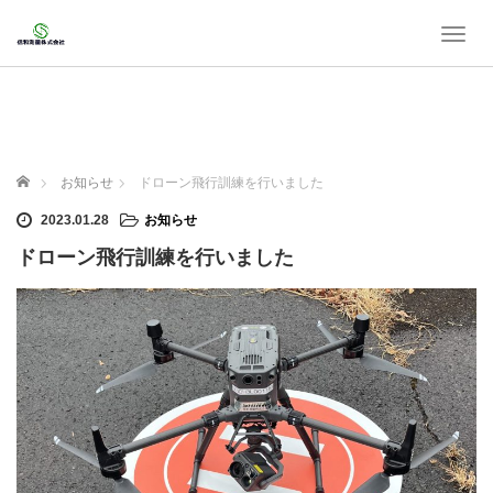
T
o
g
g
l
e
n
ホーム
お知らせ
ドローン飛行訓練を行いました
a
v
2023.01.28
お知らせ
i
ドローン飛行訓練を行いました
g
a
t
i
o
n