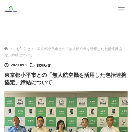
T
o
g
g
l
e
n
ホーム
お知らせ
東京都小平市との「無人航空機を活用した包括連携協
a
定」締結について
v
i
2023.09.1
お知らせ
g
東京都小平市との「無人航空機を活用した包括連携
a
t
協定」締結について
i
o
n