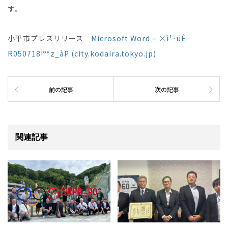
す。
小平市プレスリリース
Microsoft Word – ×ì¹·üÈ
R050718!º*z_àP (city.kodaira.tokyo.jp)
前の記事
次の記事
関連記事