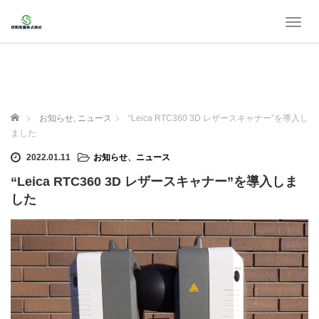
T
o
g
g
l
e
n
ホーム
お知らせ
,
ニュース
“Leica RTC360 3D レザースキャナー”を導入し
a
ました
v
i
2022.01.11
お知らせ
、
ニュース
g
“Leica RTC360 3D レザースキャナー”を導入しま
a
t
した
i
o
n